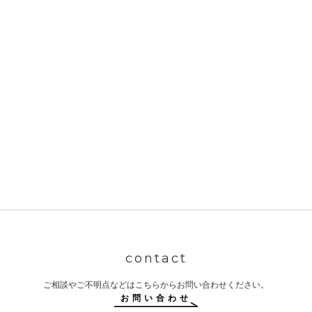
再々委託 ¥10,000
※別途距離別報酬がかかります。詳しくはお問い合わせくださ
い。
【割引】同案件の封印等、2台目以降は半額いたします。
contact
ご相談やご不明点などはこちらからお問い合わせください。
お問い合わせ